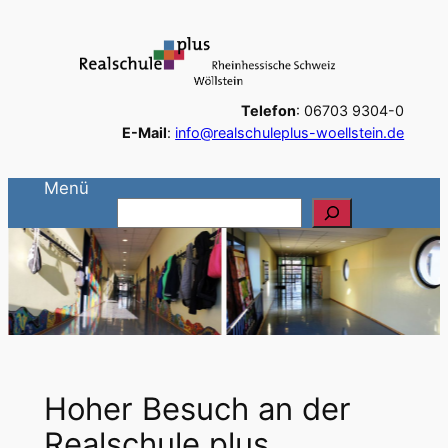
Zum
Inhalt
springen
Telefon
: 06703 9304-0
E-Mail
:
info@realschuleplus-woellstein.de
Menü
S
u
c
h
e
n
Hoher Besuch an der
Realschule plus