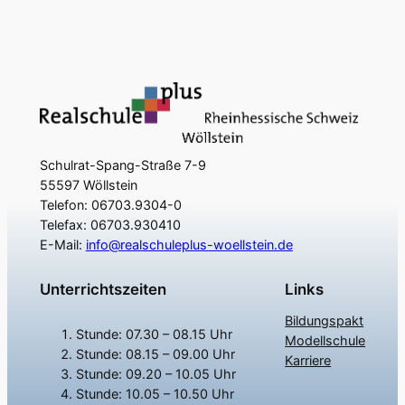
Schulrat-Spang-Straße 7-9
55597 Wöllstein
Telefon: 06703.9304-0
Telefax: 06703.930410
E-Mail:
info@realschuleplus-woellstein.de
Unterrichtszeiten
Links
Bildungspakt
Stunde: 07.30 – 08.15 Uhr
Modellschule
Stunde: 08.15 – 09.00 Uhr
Karriere
Stunde: 09.20 – 10.05 Uhr
Stunde: 10.05 – 10.50 Uhr